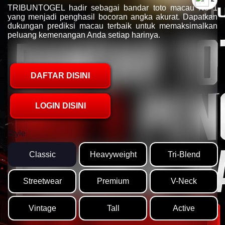
TRIBUNTOGEL hadir sebagai bandar toto macau No 1
yang menjadi penghasil bocoran angka akurat. Dapatkan
dukungan prediksi macau terbaik untuk memaksimalkan
peluang kemenangan Anda setiap harinya.
DAFTAR DISINI
LOGIN DISINI
Style
Classic
Heavyweight
Tri-Blend
Streetwear
Premium
V-Neck
Vintage
Tall
Active